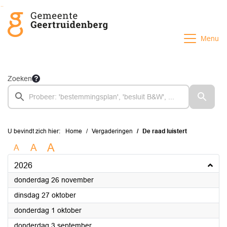
Ga naar de inhoud van deze pagina
Ga naar het zoeken
Ga naar het menu
Menu
Zoeken
U bevindt zich hier:
Home
Vergaderingen
De raad luistert
A
A
A
2026
2026
donderdag 26 november
2026
dinsdag 27 oktober
2026
donderdag 1 oktober
2026
donderdag 3 september