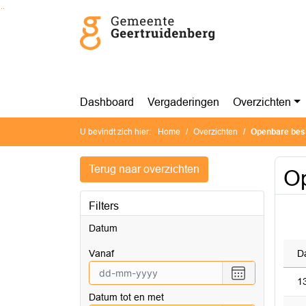
Ga naar de inhoud van deze pagina
Ga naar het zoeken
Ga naar het menu
Dashboard
Vergaderingen
Overzichten
U bevindt zich hier:
Home
Overzichten
Openbare besl
Terug naar overzichten
Op
Filters
Datum
vanaf
D
Selecteer
1
een
Datum tot en met
datum