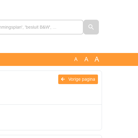
A
A
A
Vorige pagina