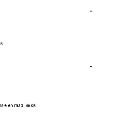
KB
ssie en raad
69 KB