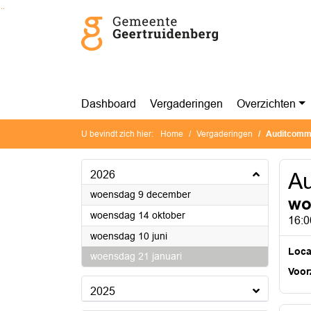
Ga naar de inhoud van deze pagina
Ga naar het zoeken
Ga naar het menu
Dashboard
Vergaderingen
Overzichten
U bevindt zich hier:
Home
Vergaderingen
Auditcomm
2026
Au
2026
woensdag 9 december
wo
2026
woensdag 14 oktober
16:0
2026
woensdag 10 juni
Loca
2026
woensdag 21 januari
Voorz
2025