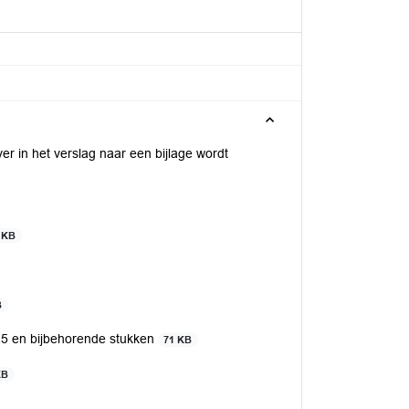
r in het verslag naar een bijlage wordt
 KB
B
025 en bijbehorende stukken
71 KB
KB